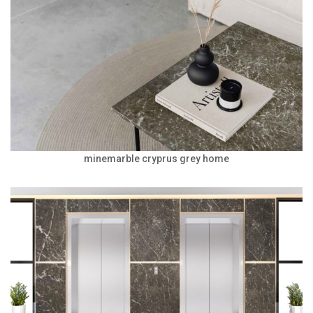
minemarble cryprus grey home